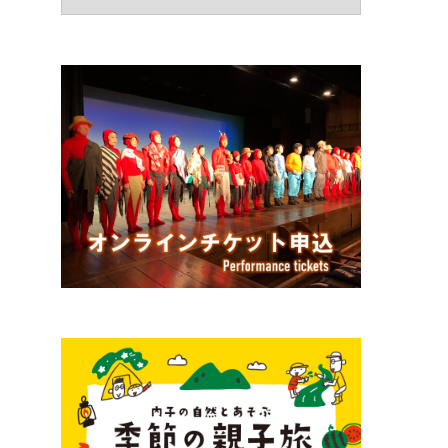
験
ジ
ャ
ン
ル
で
選
ぶ