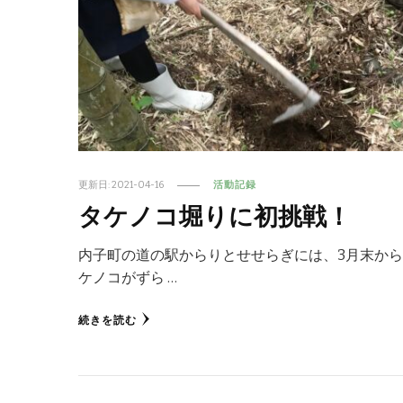
更新日:
2021-04-16
活動記録
タケノコ堀りに初挑戦！
内子町の道の駅からりとせせらぎには、3月末か
ケノコがずら …
続きを読む