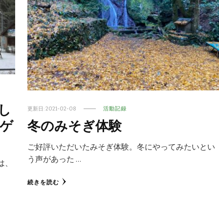
まし
更新日:
2021-02-08
活動記録
冬のみそぎ体験
ゲ
ご好評いただいたみそぎ体験。冬にやってみたいとい
う声があった …
は、
続きを読む