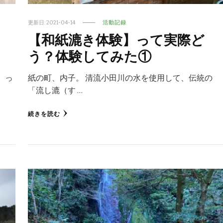
更新日:
2021-04-14
活動記録
【和紙漉き体験】って実際ど
う？体験してみた①
 っ
紙の町、内子。 清流小田川の水を使用して、伝統の
「流し漉（す …
続きを読む