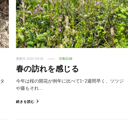
更新日:
2021-04-16
活動記録
春の訪れを感じる
らタ
今年は桜の開花が例年に比べて1~2週間早く、ツツジ
や藤もそれ …
続きを読む