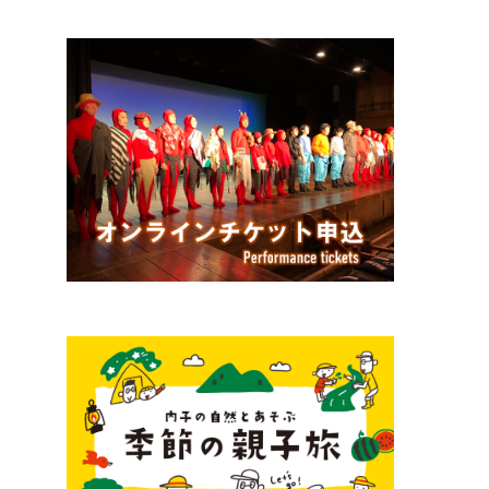
ジ
ャ
ン
ル
で
選
ぶ