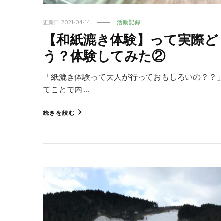
更新日:
2021-04-14
活動記録
【和紙漉き体験】って実際ど
う？体験してみた②
「紙漉き体験って大人が行っておもしろいの？？」
てことで内 …
続きを読む