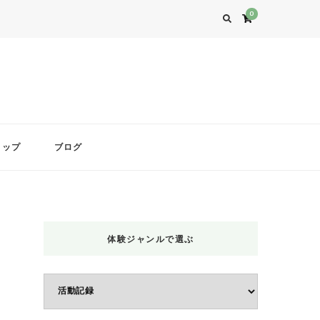
0
ョップ
ブログ
体験ジャンルで選ぶ
体
験