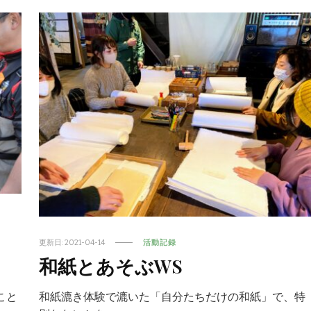
更新日:
2021-04-14
活動記録
和紙とあそぶWS
和紙漉き体験で漉いた「自分たちだけの和紙」で、特
こと