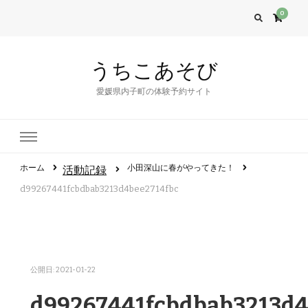
0
うちこあそび
愛媛県内子町の体験予約サイト
ホーム
小田深山に春がやってきた！
活動記録
d99267441fcbdbab3213d4bee2714fbc
公開日:
2021-01-22
d99267441fcbdbab3213d4