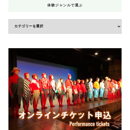
体験ジャンルで選ぶ
体
験
ジ
ャ
ン
ル
で
選
ぶ