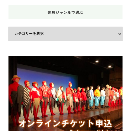
体験ジャンルで選ぶ
体
験
ジ
ャ
ン
ル
で
選
ぶ