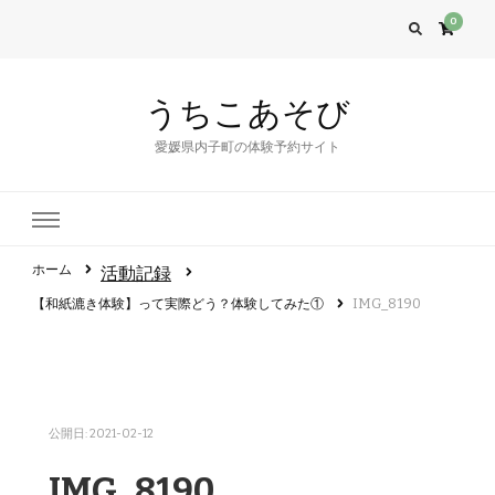
0
うちこあそび
愛媛県内子町の体験予約サイト
ホーム
活動記録
【和紙漉き体験】って実際どう？体験してみた①
IMG_8190
公開日:
2021-02-12
IMG_8190