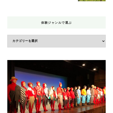
体験ジャンルで選ぶ
体
験
ジ
ャ
ン
ル
で
選
ぶ