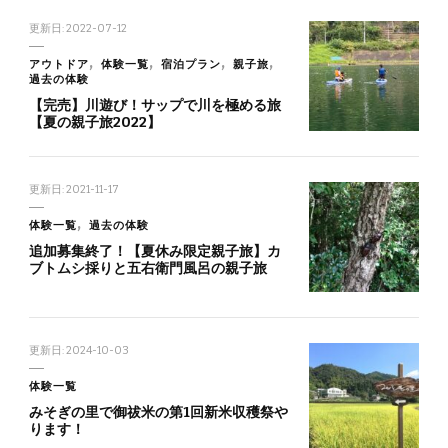
更新日:
2022-07-12
アウトドア
体験一覧
宿泊プラン
親子旅
過去の体験
【完売】川遊び！サップで川を極める旅
【夏の親子旅2022】
更新日:
2021-11-17
体験一覧
過去の体験
追加募集終了！【夏休み限定親子旅】カ
ブトムシ採りと五右衛門風呂の親子旅
更新日:
2024-10-03
体験一覧
みそぎの里で御祓米の第1回新米収穫祭や
ります！