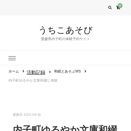
0
うちこあそび
愛媛県内子町の体験予約サイト
ホーム
和紙とあそぶWS
活動記録
内子町ゆるやか文庫和綴じ体験
更新日:
2021-04-16
内子町ゆるやか文庫和綴