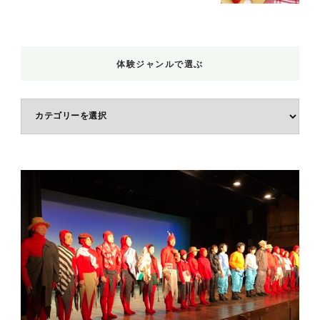
体験ジャンルで選ぶ
体
験
ジ
ャ
ン
ル
で
選
ぶ