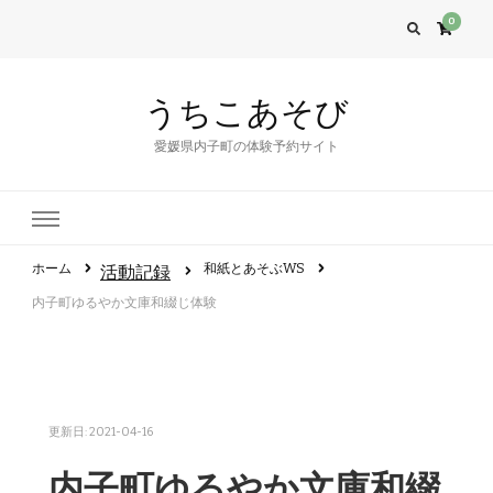
0
うちこあそび
愛媛県内子町の体験予約サイト
ホーム
和紙とあそぶWS
活動記録
内子町ゆるやか文庫和綴じ体験
更新日:
2021-04-16
内子町ゆるやか文庫和綴