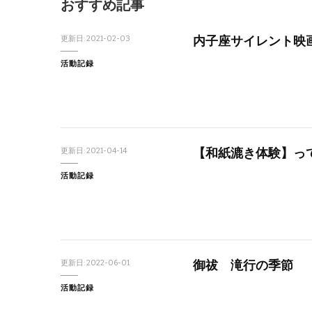
おすすめ記事
内子座サイレント映
更新日:
2021-02-03
活動記録
【和紙漉き体験】っ
更新日:
2021-04-14
活動記録
御祓 滝行の季節
更新日:
2022-06-01
活動記録