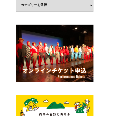
体
験
ジ
ャ
ン
ル
で
選
ぶ