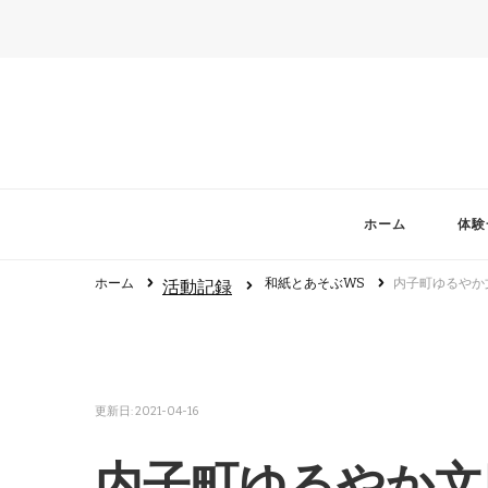
ホーム
体験
ホーム
和紙とあそぶWS
内子町ゆるやか
活動記録
更新日:
2021-04-16
内子町ゆるやか文