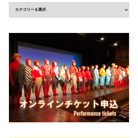
体
験
ジ
ャ
ン
ル
で
選
ぶ