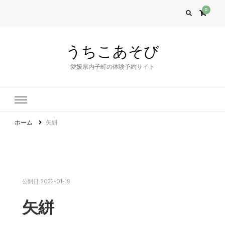
0
うちこあそび
愛媛県内子町の体験予約サイト
ホーム
矢絣
公開日:
2022-01-18
矢絣