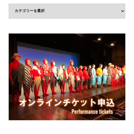
体
験
ジ
ャ
ン
ル
で
選
ぶ