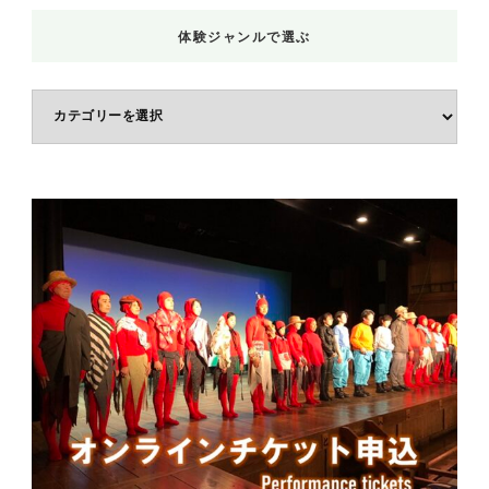
体験ジャンルで選ぶ
体
験
ジ
ャ
ン
ル
で
選
ぶ