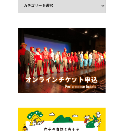
体
験
ジ
ャ
ン
ル
で
選
ぶ