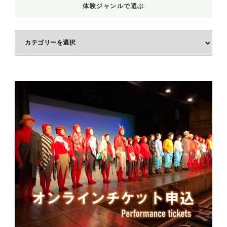
体験ジャンルで選ぶ
体
験
ジ
ャ
ン
ル
で
選
ぶ