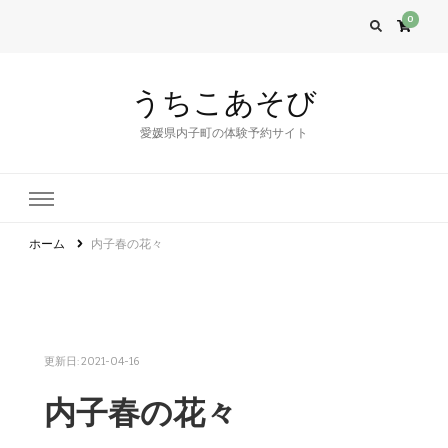
0
うちこあそび
愛媛県内子町の体験予約サイト
ホーム
内子春の花々
更新日:
2021-04-16
内子春の花々