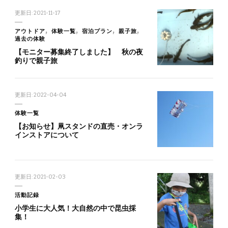
更新日:
2021-11-17
アウトドア
体験一覧
宿泊プラン
親子旅
過去の体験
【モニター募集終了しました】 秋の夜
釣りで親子旅
更新日:
2022-04-04
体験一覧
【お知らせ】凧スタンドの直売・オンラ
インストアについて
更新日:
2021-02-03
活動記録
小学生に大人気！大自然の中で昆虫採
集！