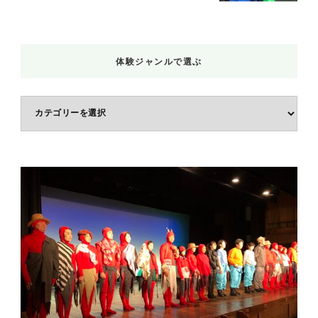
体験ジャンルで選ぶ
体
験
ジ
ャ
ン
ル
で
選
ぶ