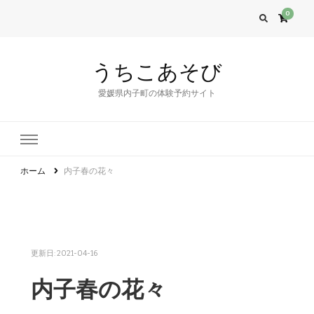
0
うちこあそび
愛媛県内子町の体験予約サイト
ホーム
内子春の花々
更新日:
2021-04-16
内子春の花々