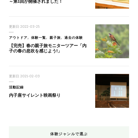
～第1回が開催されました！
更新日:
2022-03-25
アウトドア
体験一覧
親子旅
過去の体験
【完売】春の親子旅モニターツアー「内
子の春の息吹を感じよう!」
更新日:
2021-02-03
活動記録
内子座サイレント映画祭り
体験ジャンルで選ぶ