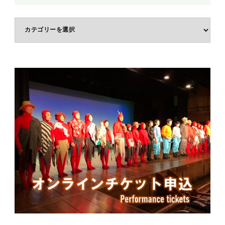
体
験
ジ
ャ
ン
ル
で
選
ぶ