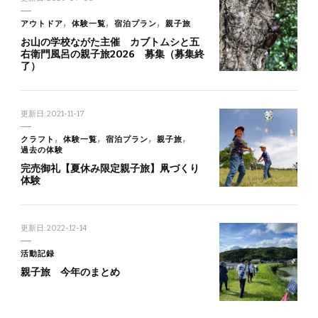
アウトドア
体験一覧
宿泊プラン
親子旅
お山の学校ながた主催 カブトムシと五
右衛門風呂の親子旅2026 募集（募集終
了）
更新日:
2021-11-17
クラフト
体験一覧
宿泊プラン
親子旅
過去の体験
完売御礼【夏休み限定親子旅】凧づくり
体験
更新日:
2022-12-14
活動記録
親子旅 今年のまとめ