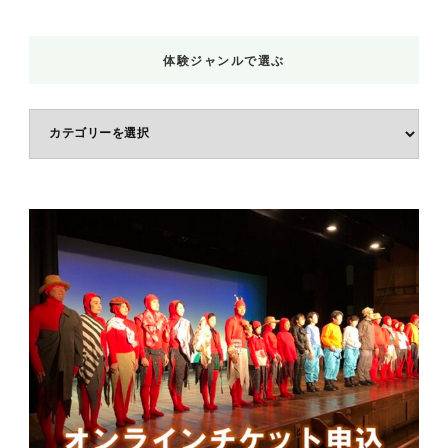
体験ジャンルで選ぶ
体
験
ジ
ャ
ン
ル
で
選
ぶ