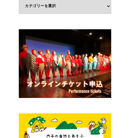
体
験
ジ
ャ
ン
ル
で
選
ぶ