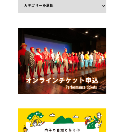
体
験
ジ
ャ
ン
ル
で
選
ぶ