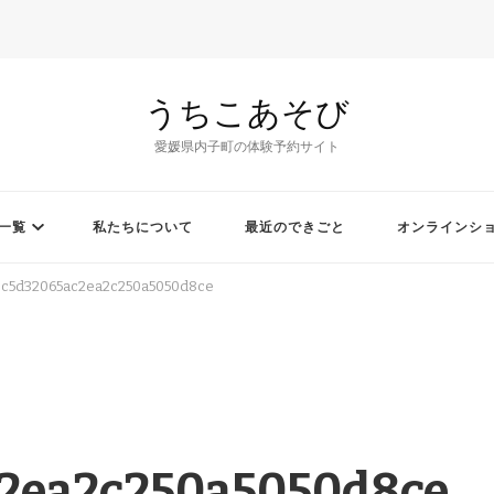
うちこあそび
愛媛県内子町の体験予約サイト
一覧
私たちについて
最近のできごと
オンラインシ
9c5d32065ac2ea2c250a5050d8ce
2ea2c250a5050d8ce