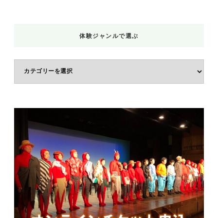
体験ジャンルで選ぶ
体
験
ジ
ャ
ン
ル
で
選
ぶ