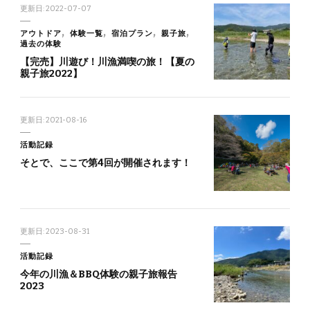
更新日:
2022-07-07
アウトドア
体験一覧
宿泊プラン
親子旅
過去の体験
【完売】川遊び！川漁満喫の旅！【夏の
親子旅2022】
更新日:
2021-08-16
活動記録
そとで、ここで第4回が開催されます！
更新日:
2023-08-31
活動記録
今年の川漁＆BBQ体験の親子旅報告
2023