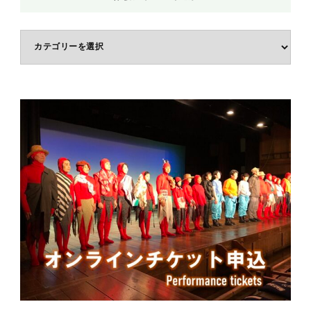
体
験
ジ
ャ
ン
ル
で
選
ぶ