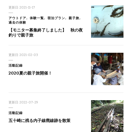
更新日:
2021-11-17
アウトドア
体験一覧
宿泊プラン
親子旅
過去の体験
【モニター募集終了しました】 秋の夜
釣りで親子旅
更新日:
2021-02-03
活動記録
2020夏の親子旅開催！
更新日:
2022-07-29
活動記録
五十崎に残る内子線廃線跡を散策