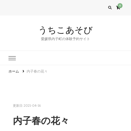
0
うちこあそび
愛媛県内子町の体験予約サイト
ホーム
内子春の花々
更新日:
2021-04-16
内子春の花々