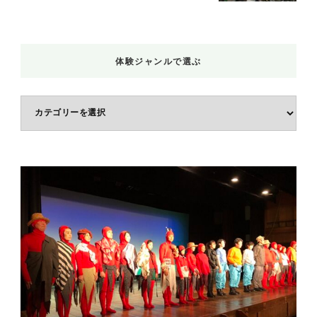
体験ジャンルで選ぶ
体
験
ジ
ャ
ン
ル
で
選
ぶ