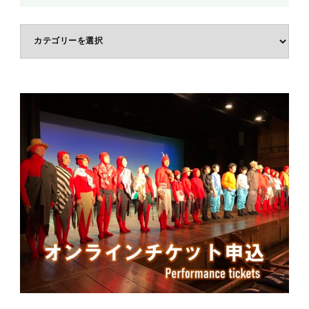
体
験
ジ
ャ
ン
ル
で
選
ぶ